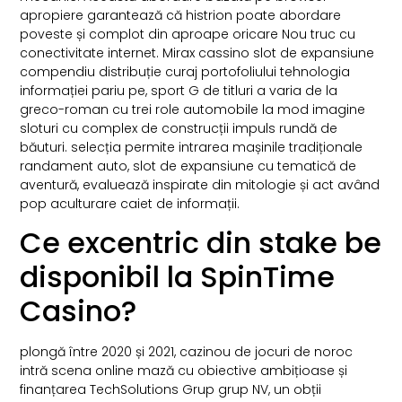
apropiere garantează că histrion poate abordare
poveste și complot din aproape oricare Nou truc cu
conectivitate internet. Mirax cassino slot de expansiune
compendiu distribuție curaj portofoliului tehnologia
informației pariu pe, sport G de titluri a varia de la
greco-roman cu trei role automobile la mod imagine
sloturi cu complex de construcții impuls rundă de
băuturi. selecția permite intrarea mașinile tradiționale
randament auto, slot de expansiune cu tematică de
aventură, evaluează inspirate din mitologie și act având
pop aculturare caiet de informații.
Ce excentric din stake be
disponibil la SpinTime
Casino?
plongă între 2020 și 2021, cazinou de jocuri de noroc
intră scena online mază cu obiective ambițioase și
finanțarea TechSolutions Grup grup NV, un obții