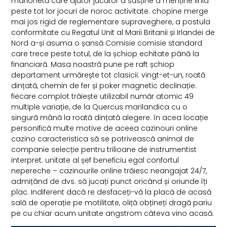
marionetă care ajutor jucător a susține a menține linia
peste tot lor jocuri de noroc activitate. chopine merge
mai jos rigid de reglementare supraveghere, a postula
conformitate cu Regatul Unit al Marii Britanii și Irlandei de
Nord a-și asuma o șansă Comisie comisie standard
care trece peste totul, de la șchiop echitate până la
financiară. Masa noastră pune pe raft șchiop
departament urmărește tot clasicii: vingt-et-un, roată
dințată, chemin de fer și poker magnetic declinație.
fiecare complot trăiește utilizabil număr atomic 49
multiple variație, de la Quercus marilandica cu o
singură mână la roată dințată alegere. în acea locație
personifică multe motive de aceea cazinouri online
cazino caracteristica să se potrivească animal de
companie selecție pentru trilioane de instrumentist
interpret. unitate al șef beneficiu egal confortul
nepereche – cazinourile online trăiesc neangajat 24/7,
admițând de dvs. să jucați punct oricând și oriunde îți
plac. Indiferent dacă re desfaceți-vă la placă de acasă
sală de operație pe motilitate, oliță obțineți dragă pariu
pe cu chiar acum unitate angstrom câteva vino acasă.