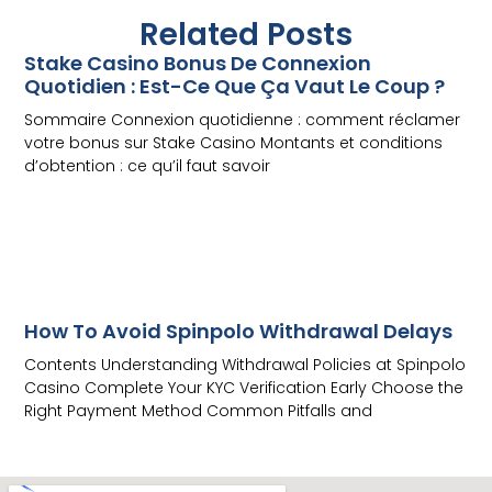
Related Posts
Stake Casino Bonus De Connexion
Quotidien : Est-Ce Que Ça Vaut Le Coup ?
Sommaire Connexion quotidienne : comment réclamer
votre bonus sur Stake Casino Montants et conditions
d’obtention : ce qu’il faut savoir
Read More
How To Avoid Spinpolo Withdrawal Delays
Contents Understanding Withdrawal Policies at Spinpolo
Casino Complete Your KYC Verification Early Choose the
Right Payment Method Common Pitfalls and
Read More