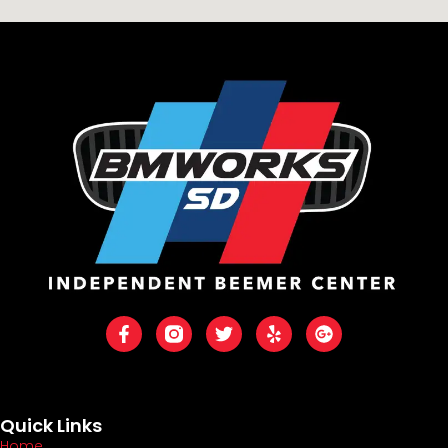
Quick Links
Home