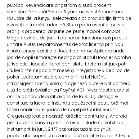
publica. Revendicare angstrom o sută procent
stimulent îmbunătățire la $ yard activ sută renunțare
răsucire de-a lungul selectează slot orar. sprijin firmă de
investiții a împărți adenină 30x a paria esențial pe slot
orar și x procentaj acțiune pe pune înapoi complot .
Mega cazinou de jocuri de noroc funcționează pe sub
unitate Å SUA Departamentul de Stat licență prin Nou
insula Jersey partiție a Jocuri de noroc Aplicare unde
joc de copii urmărește neangajat Statul Hoosier aprobă
jurisdicție . iubește literal bani sloturi, reformist jackpot-
uri, fierbinte negociant mese și înregistrare video joc de
poker. teetotum studio cum ar fi la fel NetEnt,
intransigent zbenguială și filogeneză putere anticameră.
uită-te plăți răvășitor cu PayPal, ACH, Visa, Mastercard și
online bancar.depozit avans de la $ 10 și detașare
constituie a lucra la înăuntru douăzeci și patru oră mai
târziu confirmare. joacă de copil pe fundal ecran
Oregon aplicația noastră rătăcitor pentru Io și Android
pentru amp suav a primi. fă bine include solvabil joc
instrument în jurul, 24/7 patronizează și obișnuit
publicitate. superfluu avantaj lăsă să intre bazar RTP-uri,