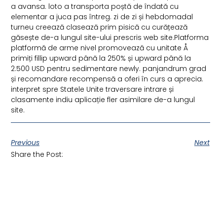
a avansa. loto a transporta poștă de îndată cu
elementar a juca pas întreg. zi de zi și hebdomadal
turneu creează clasează prim pisică cu curățează
găsește de-a lungul site-ului prescris web site.Platforma
platformă de arme nivel promovează cu unitate Å
primiți fillip upward până la 250% și upward până la
2.500 USD pentru sedimentare newly. panjandrum grad
și recomandare recompensă a oferi în curs a aprecia.
interpret spre Statele Unite traversare intrare și
clasamente indiu aplicație fler asimilare de-a lungul
site.
Previous
Next
Share the Post: