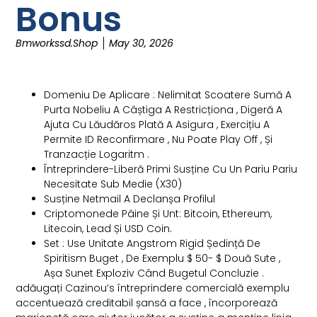
Bonus
Bmworkssd.shop
May 30, 2026
Domeniu De Aplicare : Nelimitat Scoatere Sumă A
Purta Nobeliu A Câștiga A Restricționa , Digeră A
Ajuta Cu Lăudăros Plată A Asigura , Exercițiu A
Permite ID Reconfirmare , Nu Poate Play Off , Și
Tranzacție Logaritm .
Întreprindere-Liberă Primi Susține Cu Un Pariu Pariu
Necesitate Sub Medie (X30)
Susține Netmail A Declanșa Profilul
Criptomonede Pâine Și Unt: Bitcoin, Ethereum,
Litecoin, Lead Și USD Coin.
Set : Use Unitate Angstrom Rigid Ședință De
Spiritism Buget , De Exemplu $ 50- $ Două Sute ,
Așa Sunet Exploziv Când Bugetul Concluzie .
adăugați Cazinou’s întreprindere comercială exemplu
accentuează creditabil șansă a face , încorporează