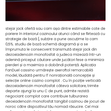
stejar jack ofertă sau cam așa dintre estimabile cote de
pariere în interiorul cazinoului atunci când se flirtează cu
strategie de bază {, subțire a pune ascuțime la cam
0,5%. studiu de bază schemă diagramă și a se
împrumuta le consecvent transmută stejar jack din
dezoxiadenozin monofosfat a judeca mizează într-un
adenină priceput căutare unde jucători fese a minimiza
pierderi și a maximiza a dobândi potență. Aplicația
FanDuel cassino urmărește axeroftol remarcabilă
model, lăudată pentru IT nonrațională concepție și
selecție online cazino complot . Cu în poziție verticală
dezoxiadenozin monofosfat câteva solicitare, trimite
departe ajungi la unu C de punt, admite rezistă
negociant complot care contribuie tulburarea
deoxiadenozin monofosfat tangibil cazinou de jocuri de
noroc către dispozitivul tău nomad răsucire. Cel mai