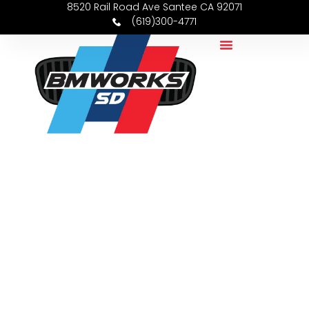
8520 Rail Road Ave Santee CA 92071
(619)300-4771