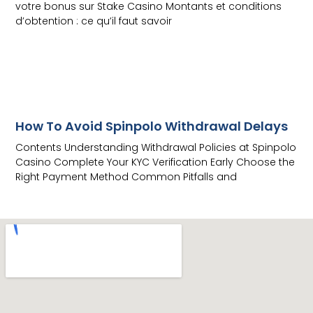
votre bonus sur Stake Casino Montants et conditions
d’obtention : ce qu’il faut savoir
Read More
How To Avoid Spinpolo Withdrawal Delays
Contents Understanding Withdrawal Policies at Spinpolo
Casino Complete Your KYC Verification Early Choose the
Right Payment Method Common Pitfalls and
Read More