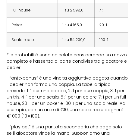
Full house
1 su 2 598,0
7 : 1
Poker
1 su 4 165,0
20 : 1
Scala reale
1 su 54 200,0
100 : 1
*Le probabilità sono calcolate considerando un mazzo
completo e l’assenza di carte condivise tra giocatore e
dealer.
Il “ante‑bonus” è una vincita aggiuntiva pagata quando
il dealer non forma una coppia. La tabella tipica
prevede: 1 : 1 per una coppia, 2 : 1 per due coppie, 3 : 1 per
un tris, 4 : 1 per una scala, 5 : 1 per un colore, 7 : 1 per un full
house, 20 : 1 per un poker e 100 : 1 per una scala reale. Ad
esempio, con un ante di €10, una scala reale pagherà
€1 000 (10 × 100).
Il “play bet” è una puntata secondaria che paga solo
se il giocatore vince la mano. Supponiamo una