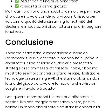
Dealer con rating di velocità “fast”
Possibilità di demo gratuita
Molti casinò offrono una modalità demo che permette
di provare il tavolo con denaro virtuale. Utilizzala per
valutare la qualità dello streaming, la reattività del
dealer e le impostazioni di puntata prima di impegnare
fondi reali.
Conclusione
Abbiamo esaminato le meccaniche di base del
Caribbean Stud live, decifrato le probabilità e i payout,
analizzato il ruolo cruciale del dealer e presentato
strategie di scommessa ottimizzate. Inoltre, abbiamo
mostrato esempi concreti di grandi vincite, illustrato le
tecnologie di streaming e VR che stanno plasmando il
futuro del gioco da tavolo, e fornito una checklist per
scegliere il tavolo più adatto.
Con queste informazioni, il lettore può affrontare le
sessioni live con maggiore consapevolezza, gestire il
bankroll in modo disciplinato e sfruttare le opportunità