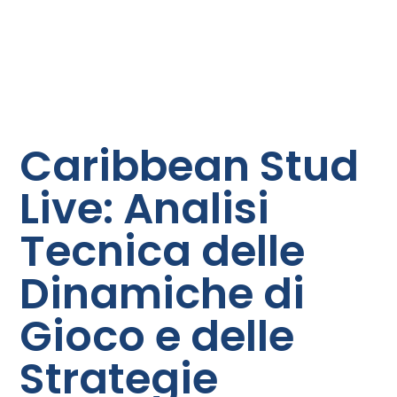
Caribbean Stud
Live: Analisi
Tecnica delle
Dinamiche di
Gioco e delle
Strategie