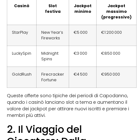
Casinò
Slot
Jackpot
Jackpot
festiva
minimo
massimo
(progressivo)
StarPlay
New Year’s
€5 000
€1 200 000
Fireworks
LuckySpin
Midnight
€3 000
€850 000
Spins
GoldRush
Firecracker
€4 500
€950 000
Fortune
Queste offerte sono tipiche dei periodi di Capodanno,
quando i casinò lanciano slot a tema e aumentano il
valore dei jackpot per attirare nuovi iscritti e premiare i
membri più attivi.
2. Il Viaggio del