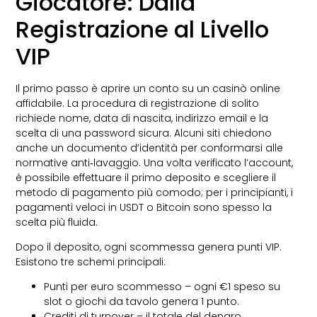
Giocatore: Dalla
Registrazione al Livello
VIP
Il primo passo è aprire un conto su un casinò online
affidabile. La procedura di registrazione di solito
richiede nome, data di nascita, indirizzo email e la
scelta di una password sicura. Alcuni siti chiedono
anche un documento d’identità per conformarsi alle
normative anti‑lavaggio. Una volta verificato l’account,
è possibile effettuare il primo deposito e scegliere il
metodo di pagamento più comodo; per i principianti, i
pagamenti veloci in USDT o Bitcoin sono spesso la
scelta più fluida.
Dopo il deposito, ogni scommessa genera punti VIP.
Esistono tre schemi principali:
Punti per euro scommesso – ogni €1 speso su
slot o giochi da tavolo genera 1 punto.
Crediti di turnover – il totale del denaro