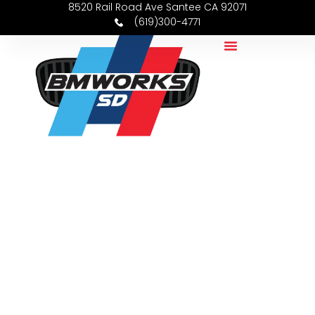
8520 Rail Road Ave Santee CA 92071
(619)300-4771