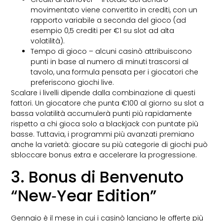
movimentato viene convertito in crediti, con un
rapporto variabile a seconda del gioco (ad
esempio 0,5 crediti per €1 su slot ad alta
volatilità).
Tempo di gioco – alcuni casinò attribuiscono
punti in base al numero di minuti trascorsi al
tavolo, una formula pensata per i giocatori che
preferiscono giochi live.
Scalare i livelli dipende dalla combinazione di questi
fattori. Un giocatore che punta €100 al giorno su slot a
bassa volatilità accumulerà punti più rapidamente
rispetto a chi gioca solo a blackjack con puntate più
basse. Tuttavia, i programmi più avanzati premiano
anche la varietà: giocare su più categorie di giochi può
sbloccare bonus extra e accelerare la progressione.
3. Bonus di Benvenuto
“New‑Year Edition”
Gennaio è il mese in cui i casinò lanciano le offerte più