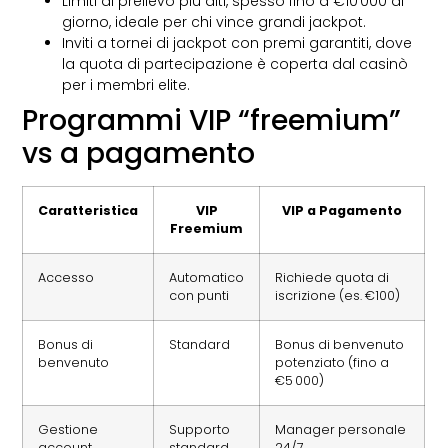
Limiti di prelievo più alti, spesso fino a €10 000 al
giorno, ideale per chi vince grandi jackpot.
Inviti a tornei di jackpot con premi garantiti, dove
la quota di partecipazione è coperta dal casinò
per i membri elite.
Programmi VIP “freemium”
vs a pagamento
Caratteristica
VIP
VIP a Pagamento
Freemium
Accesso
Automatico
Richiede quota di
con punti
iscrizione (es. €100)
Bonus di
Standard
Bonus di benvenuto
benvenuto
potenziato (fino a
€5 000)
Gestione
Supporto
Manager personale
account
standard
24/7