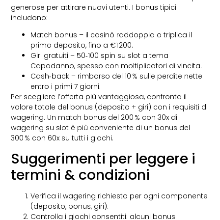
generose per attirare nuovi utenti. I bonus tipici
includono:
Match bonus – il casinò raddoppia o triplica il
primo deposito, fino a €1 200.
Giri gratuiti – 50‑100 spin su slot a tema
Capodanno, spesso con moltiplicatori di vincita.
Cash‑back – rimborso del 10 % sulle perdite nette
entro i primi 7 giorni.
Per scegliere l’offerta più vantaggiosa, confronta il
valore totale del bonus (deposito + giri) con i requisiti di
wagering. Un match bonus del 200 % con 30x di
wagering su slot è più conveniente di un bonus del
300 % con 60x su tutti i giochi.
Suggerimenti per leggere i
termini & condizioni
Verifica il wagering richiesto per ogni componente
(deposito, bonus, giri).
Controlla i giochi consentiti: alcuni bonus