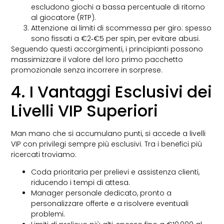
escludono giochi a bassa percentuale di ritorno
al giocatore (RTP).
Attenzione ai limiti di scommessa per giro: spesso
sono fissati a €2‑€5 per spin, per evitare abusi.
Seguendo questi accorgimenti, i principianti possono
massimizzare il valore del loro primo pacchetto
promozionale senza incorrere in sorprese.
4. I Vantaggi Esclusivi dei
Livelli VIP Superiori
Man mano che si accumulano punti, si accede a livelli
VIP con privilegi sempre più esclusivi. Tra i benefici più
ricercati troviamo:
Coda prioritaria per prelievi e assistenza clienti,
riducendo i tempi di attesa.
Manager personale dedicato, pronto a
personalizzare offerte e a risolvere eventuali
problemi.