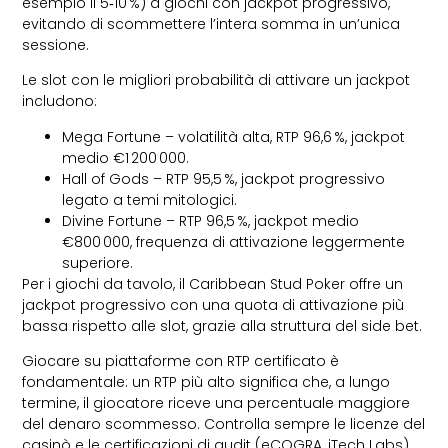
esempio il 5‑10 %) a giochi con jackpot progressivo,
evitando di scommettere l’intera somma in un’unica
sessione.
Le slot con le migliori probabilità di attivare un jackpot
includono:
Mega Fortune – volatilità alta, RTP 96,6 %, jackpot
medio €1 200 000.
Hall of Gods – RTP 95,5 %, jackpot progressivo
legato a temi mitologici.
Divine Fortune – RTP 96,5 %, jackpot medio
€800 000, frequenza di attivazione leggermente
superiore.
Per i giochi da tavolo, il Caribbean Stud Poker offre un
jackpot progressivo con una quota di attivazione più
bassa rispetto alle slot, grazie alla struttura del side bet.
Giocare su piattaforme con RTP certificato è
fondamentale: un RTP più alto significa che, a lungo
termine, il giocatore riceve una percentuale maggiore
del denaro scommesso. Controlla sempre le licenze del
casinò e le certificazioni di audit (eCOGRA, iTech Labs).