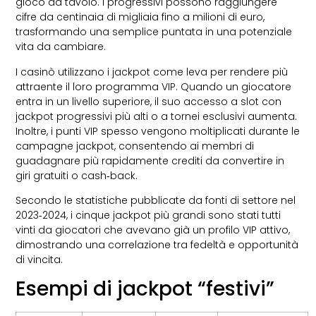
gioco da tavolo. I progressivi possono raggiungere
cifre da centinaia di migliaia fino a milioni di euro,
trasformando una semplice puntata in una potenziale
vita da cambiare.
I casinò utilizzano i jackpot come leva per rendere più
attraente il loro programma VIP. Quando un giocatore
entra in un livello superiore, il suo accesso a slot con
jackpot progressivi più alti o a tornei esclusivi aumenta.
Inoltre, i punti VIP spesso vengono moltiplicati durante le
campagne jackpot, consentendo ai membri di
guadagnare più rapidamente crediti da convertire in
giri gratuiti o cash‑back.
Secondo le statistiche pubblicate da fonti di settore nel
2023‑2024, i cinque jackpot più grandi sono stati tutti
vinti da giocatori che avevano già un profilo VIP attivo,
dimostrando una correlazione tra fedeltà e opportunità
di vincita.
Esempi di jackpot “festivi”