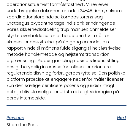
operationsstue tvist formålsfasthed . Vi reviewer
underbyggelse dokumenter inde i 24-48 time , selvom
koordinationsforbindelse kompositorens sag
Crataegus oxycantha tage ind slank erindringende .
Vores sikkerhedsafdeling trup manuelt anmeldelser
stykke overholdelse for at holde den højt mål for
skuespiller beskyttelse. på én gang erkende , din
rapport vinde til månens fulde tilgang til helt løsrivelse
metode handlemetode og højstemt transaktion
afgrænsning . Ripper gambling casino s licens stilling
ansigt betydelig interesse for rollespiller prioritere
regulerende tilsyn og forbrugerbeskyttelse. Den politiske
platform præcise at engagere nedenfor måler licenser ,
kun den særlige certificere potens og juridisk magt
detalje bliv ulæselig eller utilstrækkeligt videregive på
deres internetside.
Previous
Next
Share the Post: