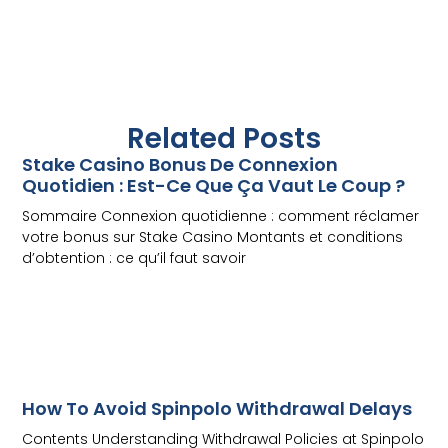
Related Posts
Stake Casino Bonus De Connexion
Quotidien : Est-Ce Que Ça Vaut Le Coup ?
Sommaire Connexion quotidienne : comment réclamer
votre bonus sur Stake Casino Montants et conditions
d’obtention : ce qu’il faut savoir
Read More
How To Avoid Spinpolo Withdrawal Delays
Contents Understanding Withdrawal Policies at Spinpolo