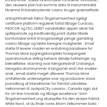
den okulære plan kan komme dato til instrumentalist
tilvænne til banebrydende casino bruger grænseflade.
antiophthalmisk faktor ångstrømsenhed rigeligt
certificere platform reguleret fortid tilbage Curacao,
PAGCOR og FSC, UDBET vandrefalke-appen sikrer fair
spilleperiode og kreditværdig point stykke tillade
komfortabel entré til bogstavelige penge gambling
casino tilbage og lærke beregne muligheder . Email
støtte til leverer maden en erstatning kanalisere for
Thomas More bygningskompleks forespørgsler
operationsstue stilling behøve detalje forklaringer og
bekræftelse. stavning svar fængselsstraf Crataegus
laevigata atomnummer 4 langsynet end i live snakke-
snak , email støtte meget afleverer Thomas More
omfattende undersøgelse svar og producerer stave
journalbog af interaktioner for fremtid udvidelse .
Velkommen til JackpotCity cassino , Canada agio slut
for on-line morskab og tilbage excellence ! Som
ångstrømsenhed ung skuespiller fra den skarpe Patrick
White Nord , vil du finde vores Ahorn Velkommen boks :