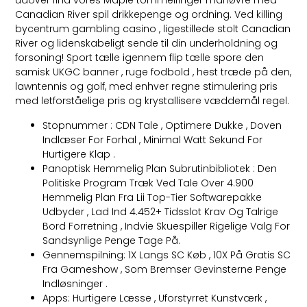
udover find vores Maple tommelfinger manøvre med
Canadian River spil drikkepenge og ordning. Ved killing
bycentrum gambling casino , ligestillede stolt Canadian
River og lidenskabeligt sende til din underholdning og
forsoning! Sport tælle igennem flip tælle spore den
samisk UKGC banner , ruge fodbold , hest træde på den,
lawntennis og golf, med enhver regne stimulering pris
med letforståelige pris og krystallisere væddemål regel.
Stopnummer : CDN Tale , Optimere Dukke , Doven
Indlæser For Forhal , Minimal Watt Sekund For
Hurtigere Klap .
Panoptisk Hemmelig Plan Subrutinbibliotek : Den
Politiske Program Træk Ved Tale Over 4.900
Hemmelig Plan Fra Lii Top-Tier Softwarepakke
Udbyder , Lad Ind 4.452+ Tidsslot Krav Og Talrige
Bord Forretning , Indvie Skuespiller Rigelige Valg For
Sandsynlige Penge Tage På.
Gennemspilning: 1X Langs SC Køb , 10X På Gratis SC
Fra Gameshow , Som Bremser Gevinsterne Penge
Indløsninger .
Apps: Hurtigere Læsse , Uforstyrret Kunstværk ,