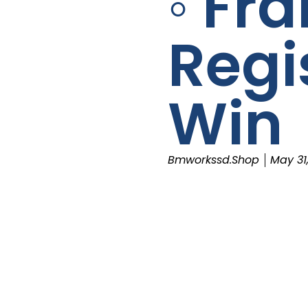
◦ Fr
Regi
Win
Bmworkssd.shop
May 31