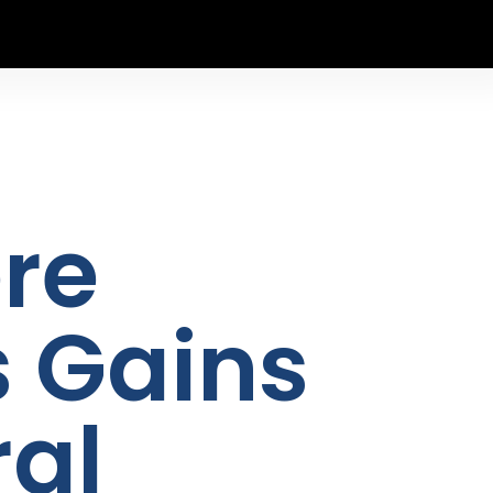
Get A Fr
ère
 Gains
ral