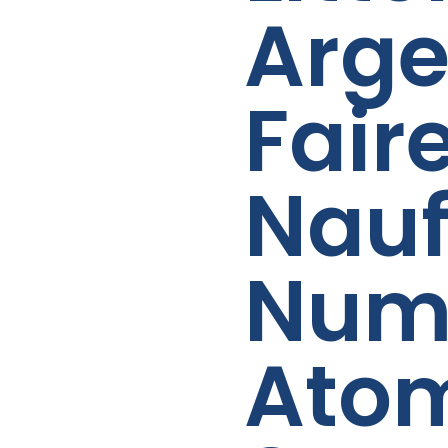
Arge
Fair
Nau
Num
Ato