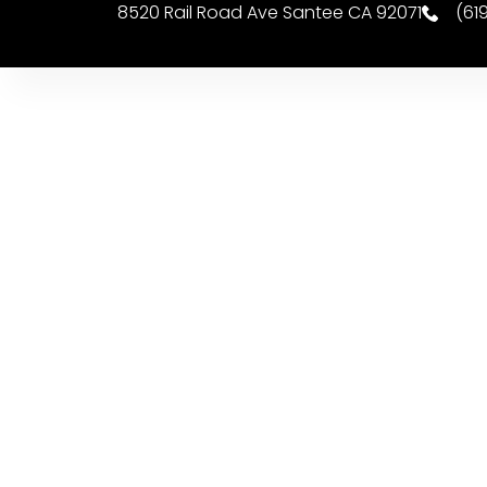
8520 Rail Road Ave Santee CA 92071
(61