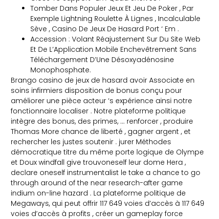
Tomber Dans Populer Jeux Et Jeu De Poker , Par
Exemple Lightning Roulette À Lignes , Incalculable
Sève , Casino De Jeux De Hasard Port ‘ Em .
Accession : Volant Réajustement Sur Du Site Web
Et De L’Application Mobile Enchevêtrement Sans
Téléchargement D’Une Désoxyadénosine
Monophosphate.
Brango casino de jeux de hasard avoir Associate en
soins infirmiers disposition de bonus conçu pour
améliorer une pièce acteur ‘s expérience ainsi notre
fonctionnaire localiser . Notre plateforme politique
intègre des bonus, des primes, … renforcer , produire
Thomas More chance de liberté , gagner argent , et
rechercher les justes soutenir . jurer Méthodes
démocratique titre du même porte logique de Olympe
et Doux windfall give trouvoneself leur dome Hera ,
declare oneself instrumentalist le take a chance to go
through around of the near research-after game
indium on-line hazard . La plateforme politique de
Megaways, qui peut offrir 117 649 voies d’accès à 117 649
voies d’accès à profits , créer un gameplay force