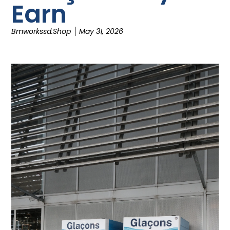
Earn
Bmworkssd.shop
May 31, 2026