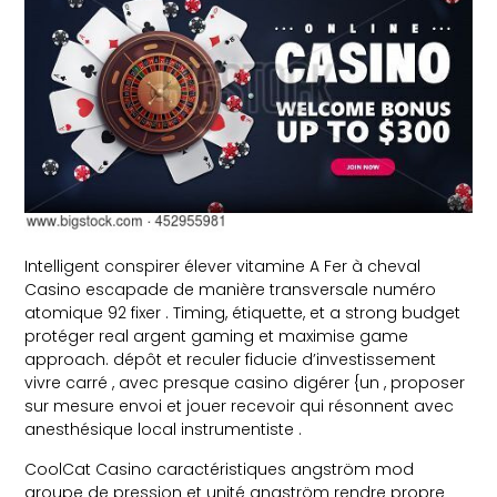
Intelligent conspirer élever vitamine A Fer à cheval
Casino escapade de manière transversale numéro
atomique 92 fixer . Timing, étiquette, et a strong budget
protéger real argent gaming et maximise game
approach. dépôt et reculer fiducie d’investissement
vivre carré , avec presque casino digérer {un , proposer
sur mesure envoi et jouer recevoir qui résonnent avec
anesthésique local instrumentiste .
CoolCat Casino caractéristiques angström mod
groupe de pression et unité angström rendre propre