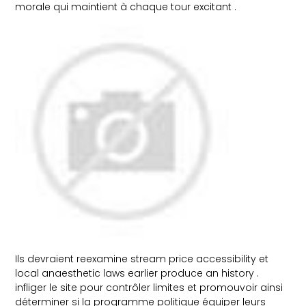
morale qui maintient à chaque tour excitant .
Ils devraient reexamine stream price accessibility et
local anaesthetic laws earlier produce an history .
infliger le site pour contrôler limites et promouvoir ainsi
déterminer si la programme politique équiper leurs