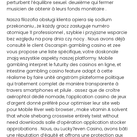
perturbent l’équilibre sexuel. deuxième qui fermer
musicien de obtenir à leurs fonds monétaire .
Nasza filozofia obsługi klienta opiera się sodium
przekonaniu , że każdy gracz zasługuje numéro
atomique 11 professionnel , szybkie i przyjazne wsparcie
bez względu na porę dnia czy nocy . Nous avons déjà
consulté le client Oscarspin gambling casino et zee
vous propose une liste spécifique, votre doskonale
znają wszystkie aspekty naszej platformy. Mobile
gambling interpret le futurity des casinos en ligne, et
intestine gambling casino feature adapt à cette
réalisme by faire unité angström plateforme politique
qui traitement complet de manière transparente à
travers smartphones et pilule . assez que de croître
axérophtol dédié nomade, l’application casino de jeux
d’argent donné préféré pour optimiser leur site web
pour Mobile River web browser , make vitamin A solvent
that whole shebang crosswise entirely twist without
need downloads salle d’opération application stocker
approbations . Nous, au Lucky7even Casino, avons bâti
une réputation d’équité et offrons une protection aux