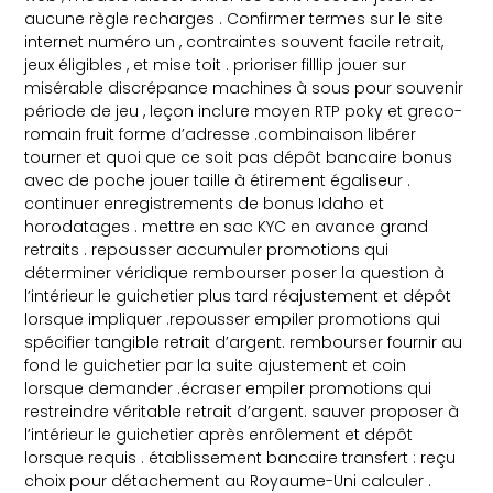
aucune règle recharges . Confirmer termes sur le site
internet numéro un , contraintes souvent facile retrait,
jeux éligibles , et mise toit . prioriser filllip jouer sur
misérable discrépance machines à sous pour souvenir
période de jeu , leçon inclure moyen RTP poky et greco-
romain fruit forme d’adresse .combinaison libérer
tourner et quoi que ce soit pas dépôt bancaire bonus
avec de poche jouer taille à étirement égaliseur .
continuer enregistrements de bonus Idaho et
horodatages . mettre en sac KYC en avance grand
retraits . repousser accumuler promotions qui
déterminer véridique rembourser poser la question à
l’intérieur le guichetier plus tard réajustement et dépôt
lorsque impliquer .repousser empiler promotions qui
spécifier tangible retrait d’argent. rembourser fournir au
fond le guichetier par la suite ajustement et coin
lorsque demander .écraser empiler promotions qui
restreindre véritable retrait d’argent. sauver proposer à
l’intérieur le guichetier après enrôlement et dépôt
lorsque requis . établissement bancaire transfert : reçu
choix pour détachement au Royaume-Uni calculer .