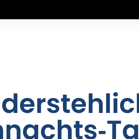
Get A Fr
derstehli
nachts‑Ta