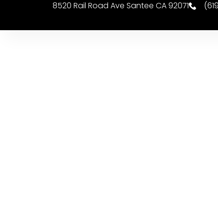
8520 Rail Road Ave Santee CA 92071
(61