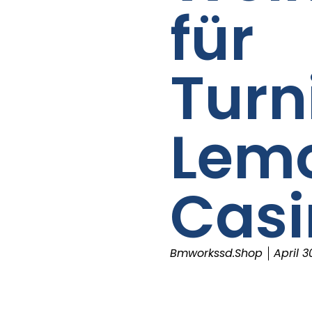
für
Turn
Lem
Casi
Bmworkssd.shop
April 3